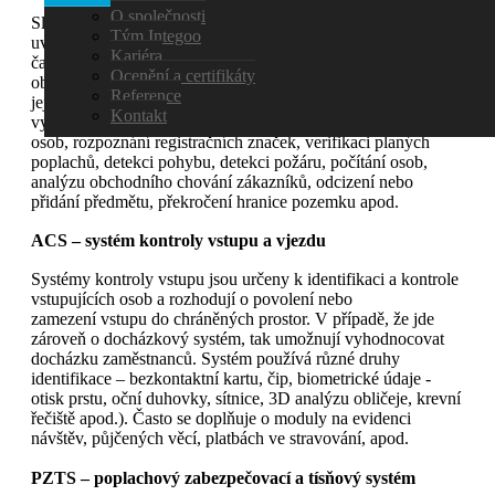
O společnosti
Slouží ke střežení nemovitého i movitého majetku a to jak
Tým Integoo
uvnitř objektů tak jejich okolí. Zároveň se čím dál
Kariéra
častěji využívají jejich další funkce a to zejména videoanalýza
Ocenění a certifikáty
obrazu. Klíčové prvky systému jsou kamery včetně
Reference
jejich příslušenství a SW pro správu videa. Kamery se
Kontakt
využívají pro zpětné vyhodnocení událostí, identifikaci
osob, rozpoznání registračních značek, verifikaci planých
poplachů, detekci pohybu, detekci požáru, počítání osob,
analýzu obchodního chování zákazníků, odcizení nebo
přidání předmětu, překročení hranice pozemku apod.
ACS – systém kontroly vstupu a vjezdu
Systémy kontroly vstupu jsou určeny k identifikaci a kontrole
vstupujících osob a rozhodují o povolení nebo
zamezení vstupu do chráněných prostor. V případě, že jde
zároveň o docházkový systém, tak umožnují vyhodnocovat
docházku zaměstnanců. Systém používá různé druhy
identifikace – bezkontaktní kartu, čip, biometrické údaje -
otisk prstu, oční duhovky, sítnice, 3D analýzu obličeje, krevní
řečiště apod.). Často se doplňuje o moduly na evidenci
návštěv, půjčených věcí, platbách ve stravování, apod.
PZTS – poplachový zabezpečovací a tísňový systém