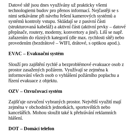
Datové sítě jsou dnes využívány už prakticky všemi
technologiemi budov pro přenos informací. Nejčastěji se s
nimi setkáváme při návrhu řešení kamerových systémů a
systémů kontroly vstupu. Skládají se z pasivní části
(strukturovaná kabeláž) a aktivní části (aktivní prvky – datové
přepínače, routery, modemy, konvertory a jiné). Liší se např.
zařazením do různých kategorií (dle max. rychlosti sítě) nebo
provedením (bezdrátové – WIFI, drátové, s optikou apod.).
EVAC – Evakuační systém
Slouží pro zajištění rychlé a bezproblémové evakuace osob z
prostor zasažených požárem. Využívají se zejména k
informování všech osob o vyhlášení požárního poplachu a
řízení evakuace z objektu.
OZV – Ozvučovací systém
Zajišťuje ozvučení vybraných prostor. Největší využití mají
zejména v obchodních jednotkách, sportovištích nebo
kancelářích. Mohou sloužit také k přehrávání reklamních
hlášení.
DOT – Domácí telefon