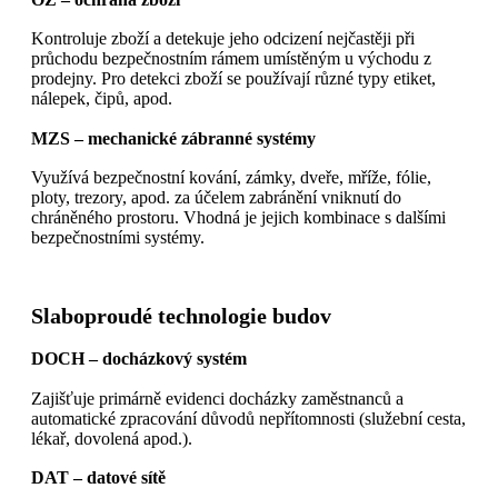
OZ – ochrana zboží
Kontroluje zboží a detekuje jeho odcizení nejčastěji při
průchodu bezpečnostním rámem umístěným u východu z
prodejny. Pro detekci zboží se používají různé typy etiket,
nálepek, čipů, apod.
MZS – mechanické zábranné systémy
Využívá bezpečnostní kování, zámky, dveře, mříže, fólie,
ploty, trezory, apod. za účelem zabránění vniknutí do
chráněného prostoru. Vhodná je jejich kombinace s dalšími
bezpečnostními systémy.
Slaboproudé technologie budov
DOCH – docházkový systém
Zajišťuje primárně evidenci docházky zaměstnanců a
automatické zpracování důvodů nepřítomnosti (služební cesta,
lékař, dovolená apod.).
DAT – datové sítě