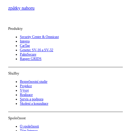
zpátky nahoru
Produkty
Security Center & Omnicast
Integra
CarTag
Genetec SV-16 a SV-32
PalmSecure
Ranger GRIDS
Služby
Bezpečnostní studie
Projekce
Vývoj
Realizace
Servis a podpora
Školení a konzultace
Společnost
O společnosti
Tým Integoo