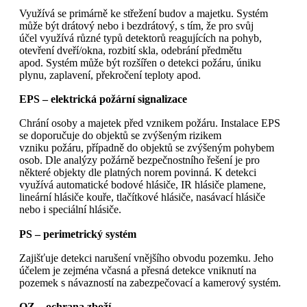
Využívá se primárně ke střežení budov a majetku. Systém
může být drátový nebo i bezdrátový, s tím, že pro svůj
účel využívá různé typů detektorů reagujících na pohyb,
otevření dveří/okna, rozbití skla, odebrání předmětu
apod. Systém může být rozšířen o detekci požáru, úniku
plynu, zaplavení, překročení teploty apod.
EPS – elektrická požární signalizace
Chrání osoby a majetek před vznikem požáru. Instalace EPS
se doporučuje do objektů se zvýšeným rizikem
vzniku požáru, případně do objektů se zvýšeným pohybem
osob. Dle analýzy požárně bezpečnostního řešení je pro
některé objekty dle platných norem povinná. K detekci
využívá automatické bodové hlásiče, IR hlásiče plamene,
lineární hlásiče kouře, tlačítkové hlásiče, nasávací hlásiče
nebo i speciální hlásiče.
PS – perimetrický systém
Zajišťuje detekci narušení vnějšího obvodu pozemku. Jeho
účelem je zejména včasná a přesná detekce vniknutí na
pozemek s návazností na zabezpečovací a kamerový systém.