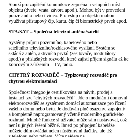
Slouží pro zajištění komunikace zejména u vstupních míst
objektu (dveře, vrata, závora apod.). Mohou být v provedení
pouze audio nebo i video. Pro vstup do objektu mohou
využívat přístupový čip, kartu, čip či biometrický prvek apod.
STA/SAT – Společná televizní anténa/satelit
Systémy příjmu pozemního, kabelového nebo
satelitního televizního/rozhlasového vysílání. Systém se
skládá z antén, aktivních prvků (zesilovače, modulátory
apod.) a příslušných rozvodů, které zajistí příjem signálu až ke
koncovým zařízením – TV, radio.
CHYTRÝ ROZVADĚČ – Typizovaný rozvaděč pro
chytrou elektroinstalaci
Společnost Integoo je certifikována na návrh, prodej a
instalaci tzv. "chytrých rozvaděčů". Jde o modulární domovní
elektrorozvaděč se systémem domácí automatizace pro řízení
vašeho domu nebo bytu. Je dodáván plně osazený, zapojený
a kompletně naprogramovaný včetně moderního grafického
rozhraní. Mnohé funkce si uživatel může sám nastavovat, což
není u jiných řešení běžné. Ihned po připojení kabeláže
můžete dům ovládat nejen nástěnnými tlačítky, ale též
z telefonu nebo tabletu. Více najdete na