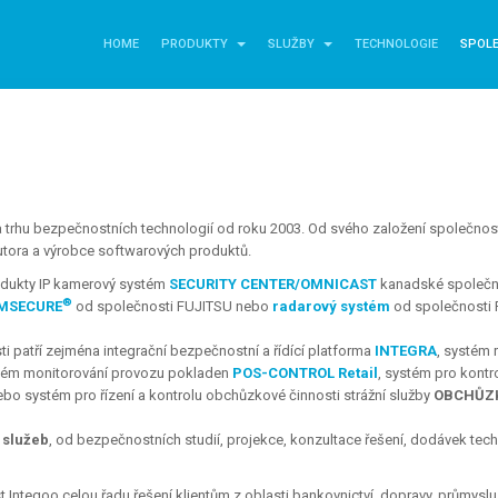
HOME
PRODUKTY
SLUŽBY
TECHNOLOGIE
SPOL
 trhu bezpečnostních technologií od roku 2003. Od svého založení společnost
butora a výrobce softwarových produktů.
rodukty IP kamerový systém
SECURITY CENTER/OMNICAST
kanadské společno
®
MSECURE
od společnosti FUJITSU nebo
radarový systém
od společnosti 
 patří zejména integrační bezpečnostní a řídící platforma
INTEGRA
, systém 
stém monitorování provozu pokladen
POS-CONTROL Retail
, systém pro kontr
bo systém pro řízení a kontrolu obchůzkové činnosti strážní služby
OBCHŮZ
 služeb
, od bezpečnostních studií, projekce, konzultace řešení, dodávek techn
Integoo celou řadu řešení klientům z oblasti bankovnictví, dopravy, průmyslu