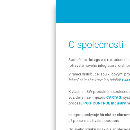
O společnosti
Společnost
Integoo s.r.o.
působí na
roli systémového integrátora, distri
V rámci distribuce jsou klíčovými p
řešení snímače krevního řečiště
PAL
K vlastním SW produktům společnosti
vozidel a řízení vjezdu
CARTAG
, sy
procesu
POS-CONTROL Industry
ne
Integoo poskytuje
široké spektrum
až po servis a trvalou podporu.
Od svého vzniku poskytla společnost 