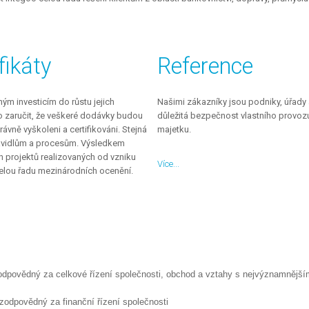
fikáty
Reference
ým investicím do růstu jejich
Našimi zákazníky jsou podniky, úřady a
 zaručit, že veškeré dodávky budou
důležitá bezpečnost vlastního provoz
rávně vyškoleni a certifikováni. Stejná
majetku.
ravidlům a procesům. Výsledkem
ch projektů realizovaných od vzniku
Více...
celou řadu mezinárodních ocenění.
zodpovědný za celkové řízení společnosti, obchod a vztahy s nejvýznamnější
 zodpovědný za finanční řízení společnosti