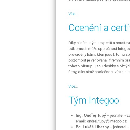
Více...
Ocenění a certi
Díky silnému týmu expertů a soustavn
odbornosti může společnost Integoo
prováděny lidmi, kteří jsou k tomu sp
pozornost je věnována i firemním p
tohoto přístupu jsou desítky složitý
firmy, díky nimž společnost získala 
Více...
Tým Integoo
Ing. Ondřej Tupý
– jednatel - 
email:
Bc. Lukáš Líbezný
– jednatel -