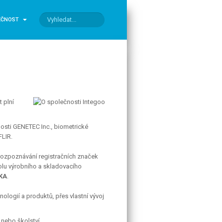
EČNOST
 plní
sti GENETEC Inc., biometrické
FLIR.
rozpoznávání registračních značek
olu výrobního a skladovacího
KA
.
ologií a produktů, přes vlastní vývoj
 nebo školství.