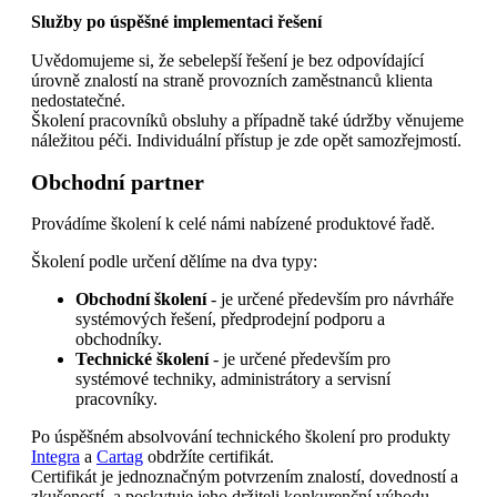
Služby po úspěšné implementaci řešení
Uvědomujeme si, že sebelepší řešení je bez odpovídající
úrovně znalostí na straně provozních zaměstnanců klienta
nedostatečné.
Školení pracovníků obsluhy a případně také údržby věnujeme
náležitou péči. Individuální přístup je zde opět samozřejmostí.
Obchodní partner
Provádíme školení k celé námi nabízené produktové řadě.
Školení podle určení dělíme na dva typy:
Obchodní školení
- je určené především pro návrháře
systémových řešení, předprodejní podporu a
obchodníky.
Technické školení
- je určené především pro
systémové techniky, administrátory a servisní
pracovníky.
Po úspěšném absolvování technického školení pro produkty
Integra
a
Cartag
obdržíte certifikát.
Certifikát je jednoznačným potvrzením znalostí, dovedností a
zkušeností, a poskytuje jeho držiteli konkurenční výhodu.