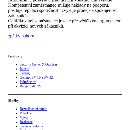
Kompetentní zaměstnanec snižuje náklady na podporu,
posiluje reputaci společnosti, zvyšuje prodeje a spokojenost
zákazníků.
Certifikovaný zaměstnanec je také přesvědčivým argumentem
při akvizici nových zákazníků.
zpátky nahoru
Produkty
Security Center & Omnicast
Integra
CarTag
Genetec SV-16 a SV-32
PalmSecure
Ranger GRIDS
Služby
Bezpečnostní studie
Projekce
Vývoj
Realizace
Servis a podpora