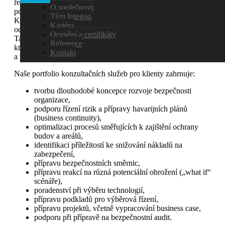
řešení a produktů na individuální bázi. Rozsah a náplň plně
O společnosti
podřizujeme časovým možnostem a úrovni znalostí klienta.
Tým Integoo
Kontaktujte nás a po vzájemné dohodě vám připravíme
Kariéra
odpovídající program.
Ocenění a certifikáty
Tato fáze odpovídá RFI (Request for information) etapě při
Reference
které se zákazník seznamuje s možnostmi řešení svých potřeb
Kontakt
a požadavků.
Naše portfolio konzultačních služeb pro klienty zahrnuje:
tvorbu dlouhodobé koncepce rozvoje bezpečnosti
organizace,
podporu řízení rizik a přípravy havarijních plánů
(business continuity),
optimalizaci procesů směřujících k zajištění ochrany
budov a areálů,
identifikaci příležitostí ke snižování nákladů na
zabezpečení,
přípravu bezpečnostních směrnic,
přípravu reakcí na různá potenciální ohrožení („what if“
scénáře),
poradenství při výběru technologií,
přípravu podkladů pro výběrová řízení,
přípravu projektů, včetně vypracování business case,
podporu při přípravě na bezpečnostní audit.